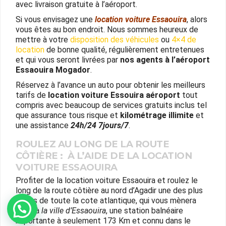
avec livraison gratuite à l’aéroport.
Si vous envisagez une
location voiture Essaouira
, alors
vous êtes au bon endroit. Nous sommes heureux de
mettre à votre
disposition des véhicules
ou
4×4 de
location
de bonne qualité, régulièrement entretenues
et qui vous seront livrées par
nos agents à l’aéroport
Essaouira Mogador
.
Réservez à l’avance un auto pour obtenir les meilleurs
tarifs de
location voiture Essouira aéroport
tout
compris avec beaucoup de services gratuits inclus tel
que assurance tous risque et
kilométrage illimite
et
une assistance
24h/24 7jours/7
.
ROULEZ AU LONG DE LA ROUTE
CÔTIÈRE : À L’AIDE DE LA LOCATION
VOITURE ESSAOUIRA
Profiter de la location voiture Essaouira et roulez le
long de la route côtière au nord d’Agadir une des plus
belles de toute la cote atlantique, qui vous mènera
Whatsapp
jusqu’à
la ville d’Essaouira
, une station balnéaire
importante à seulement 173 Km et connu dans le