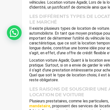
véhicules. Location voiture Agadir, Lors de la l
d’identité, un justificatif de domicile ainsi que l
LES DIFFÉRENTS TYPES DE LOCAT
LE MARCHÉ
Il existe plusieurs types de location de voiture
Whatsapp
automobiliste. En tant que moyen pratique pour
important de déterminer l’utilité du véhicule lou
caractéristique, que ce soit la location tempora
longue durée, constitue une bonne idée pour acq
s’agit, en effet, d’une offre de crédit flexible 
Location voiture Agadir, Quant à la location av
pratique. Surtout, si on a envie de garder le vé
il s’agit d’une prestation intéressante pour ac
Quel que soit le type de location choisi, il est
reste obligatoire.
LES RAISONS DE SOUSCRIRE UNE
LOCATION DE VOITURE
Plusieurs prestataires, comme les particuliers,
mandataire
, proposent des services de locati