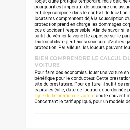
l’objet d’une pratique temporaire, mais cela ne
pourquoi il est impératif de souscrire une ass
est déjà comprise dans le contrat de location d
locataires comprennent déjà la souscription d’u
protection prend en charge les dommages corp
cas d’accident responsable. Afin de savoir si le 
suffit de vérifier la vignette apposée sur le par
l’automobiliste peut aussi souscrire d’autres 
protection. Par ailleurs, les loueurs peuvent l
BIEN COMPRENDRE LE CALCUL DU
VOITURE
Pour faire des économies, louer une voiture en
bénéfique pour le conducteur. Cette prestation
site du prestataire. Pour ce faire, il suffit de
capitales (ville, date de location, coordonnée p
ligne de la location de voiture
coûte souvent mo
Concernant le tarif appliqué, pour un modèle de 