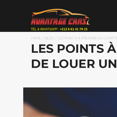
TÉL & WHATSAPP :
+212 6 61 41 79 15
HOME
/
BLOG
/ LES POINTS À PRENDRE EN COMPT
LES POINTS 
DE LOUER UN