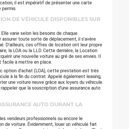
ocation, il est impératif de présenter une carte
e permis.
ION DE VÉHICULE DISPONIBLES SUR
. Elle varie selon les besoins de chaque
 assurer toute sorte de déplacement, il s’avère
é. D’ailleurs, ces offres de location ont leur propre
ire, la LOA ou la LLD. Cette dernière, la Location
uérir une nouvelle voiture au gré de ses envies. Il
et facile à mettre en place.
ec option d’achat (LOA), cette prestation est très
hicule à la fin du contrat. Appelé également leasing,
heter une voiture neuve grâce aux loyers du véhicule.
 à rappeler que la souscription d’une assurance auto
 ASSURANCE AUTO DURANT LA
 les vendeurs professionnels ou encore le
on de voiture. Évidemment, louer un véhicule fait