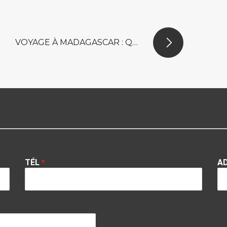
VOYAGE À MADAGASCAR : QU’EN EST-IL DE LA LOCATION DE VOITURE ?
TÉL
*
A