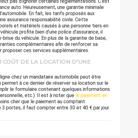
 veut pas d’ignorer certaines réglementations. C’est
urance auto. Heureusement, une garantie minimale
’automobile. En fait, les tarifs proposés aux
ne assurance responsabilité civile. Cette
orels et matériels causés à une personne tiers en
véhicule profite bien d’une police d’assurance, il
e-brise du véhicule. En plus de la garantie de base,
garanties complémentaires afin de renforcer sa
eur proposer ces services supplémentaires.
 COÛT DE LA LOCATION D’UNE
 ligne chez un mandataire automobile peut être
 permet à ce dernier de réserver sa location sur le
 remplir le formulaire contenant quelques informations
ersonnelle, etc.). Il est à noter que
le paiement en
ins cher que le paiement au comptant.
3 portes, il faut compter entre 30 et 40 € par jour.