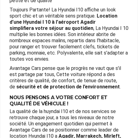
petite et de qualité
Toujours Partante! La Hyundai I10 affiche un look
sport chic et un véritable sens pratique.
Location
d’une Hyundai I 10 à l’aéroport Agadir
simplifiera votre séjour au quotidien
, La Hyundai I 10
multiplie les bonnes idées. Son intérieur abrite de
nombreux espaces malins, repartis dans l’habitacle,
pour ranger et trouver facilement clefs, tickets de
parking, monnaie, etc. Polyvalente, elle sait s’adapter a
toutes vos envies.
Avantage Cars pense que le progrès ne vaut que s’il
est partage par tous, Cette voiture répond a des
critères de qualité, de confort, de tenue de route,
de
sécurité et de protection de l’environnement
.
NOUS PENSONS A VOTRE CONFORT ET
QUALITÉ DE VÉHICULE !
La qualité de la huyndai I10 et de nos services se
retrouve chaque jour, a tous les niveaux de notre
société. Un engagement quotidien qui permet à
Avantage Cars de se positionner comme leader de
location Hyundai I10 a
Agadir, Marrakech, Mirleft,