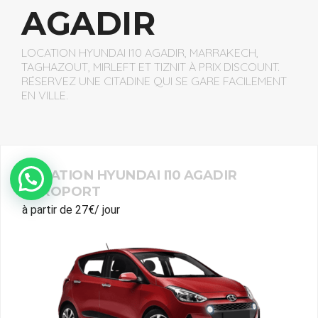
AGADIR
LOCATION HYUNDAI I10 AGADIR, MARRAKECH,
TAGHAZOUT, MIRLEFT ET TIZNIT À PRIX DISCOUNT.
RÉSERVEZ UNE CITADINE QUI SE GARE FACILEMENT
EN VILLE.
LOCATION HYUNDAI I10 AGADIR
Whatsapp
AÉROPORT
à partir de 27€/ jour