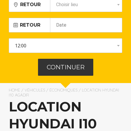
RETOUR
Choisir lieu
RETOUR
HOME
/
VÉHICULES
/
ÉCONOMIQUES
/ LOCATION HYUNDAI
I10 AGADIR
LOCATION
HYUNDAI I10